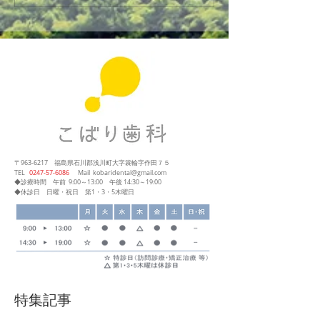
〒963-6217
福島県石川郡浅川町大字簑輪字作田７５
​TEL
0247‐57‐6086
Mail
kobaridental@gmail.com
◆診療時間
午前 9:00～13:00
午後 14:30～19:00
◆休診日 日曜・祝日 第1・3・5木曜日
特集記事