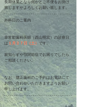
長期休業となり何かとご不便をお掛け
致しますがよろしくお願い致します。
外科日のご案内
非常勤歯科医師（西山明宏）の診療日
は
１月２７日（土）
です。
親知らずや顎関節症でお困りでしたら
ご相談ください。
なお、矯正歯科のご予約はお電話にて
お問い合わせいただきますようお願い
申し上げます。