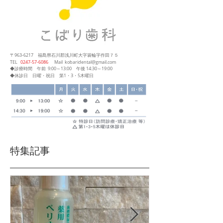
〒963-6217
福島県石川郡浅川町大字簑輪字作田７５
​TEL
0247‐57‐6086
Mail
kobaridental@gmail.com
◆診療時間
午前 9:00～13:00
午後 14:30～19:00
◆休診日 日曜・祝日 第1・3・5木曜日
特集記事