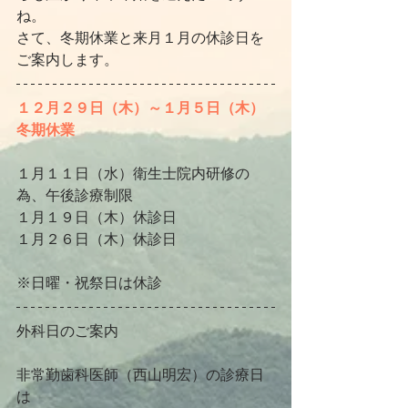
ね。
さて、冬期休業と来月１月の休診日を
ご案内します。
１２月２９日（木）～１月５日（木）
冬期休業
１月１１日（水）衛生士院内研修の
為、午後診療制限
１月１９日（木）休診日
１月２６日（木）休診日
※日曜・祝祭日は休診
外科日のご案内
非常勤歯科医師（西山明宏）の診療日
は