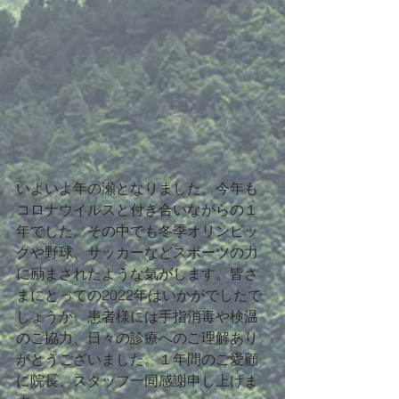
いよいよ年の瀬となりました。今年も
コロナウイルスと付き合いながらの１
年でした。その中でも冬季オリンピッ
クや野球、サッカーなどスポーツの力
に励まされたような気がします。皆さ
まにとっての2022年はいかがでしたで
しょうか。患者様には手指消毒や検温
のご協力、日々の診療へのご理解あり
がとうございました。１年間のご愛顧
に院長、スタッフ一同感謝申し上げま