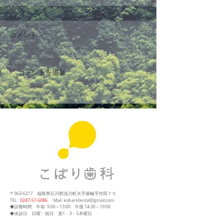
コメント
コメントを追加…
〒963-6217
福島県石川郡浅川町大字簑輪字作田７５
​TEL
0247‐57‐6086
Mail
kobaridental@gmail.com
◆診療時間
午前 9:00～13:00
午後 14:30～19:00
◆休診日 日曜・祝日 第1・3・5木曜日