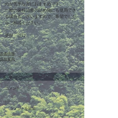
のが苦手な方におすすめです。
一般の歯科治療の詰め物にも使用でき
る場合もございますので、希望でした
らご相談ください。
受付　江口
新着情報
医院案内
コメント
コメントを追加…