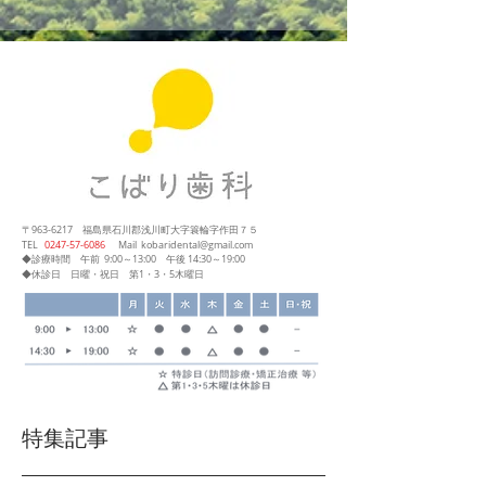
〒963-6217
福島県石川郡浅川町大字簑輪字作田７５
​TEL
0247‐57‐6086
Mail
kobaridental@gmail.com
◆診療時間
午前 9:00～13:00
午後 14:30～19:00
◆休診日 日曜・祝日 第1・3・5木曜日
特集記事