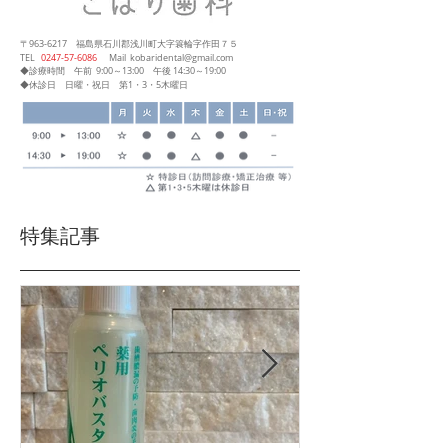
〒963-6217
福島県石川郡浅川町大字簑輪字作田７５
​TEL
0247‐57‐6086
Mail
kobaridental@gmail.com
◆診療時間
午前 9:00～13:00
午後 14:30～19:00
◆休診日 日曜・祝日 第1・3・5木曜日
特集記事