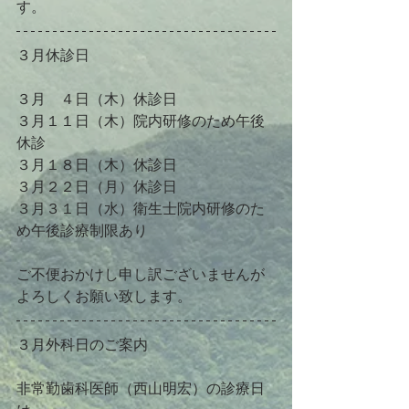
す。
３月休診日
３月　４日（木）休診日
３月１１日（木）院内研修のため午後
休診
３月１８日（木）休診日
３月２２日（月）休診日
３月３１日（水）衛生士院内研修のた
め午後診療制限あり
ご不便おかけし申し訳ございませんが
よろしくお願い致します。
３月外科日のご案内
非常勤歯科医師（西山明宏）の診療日