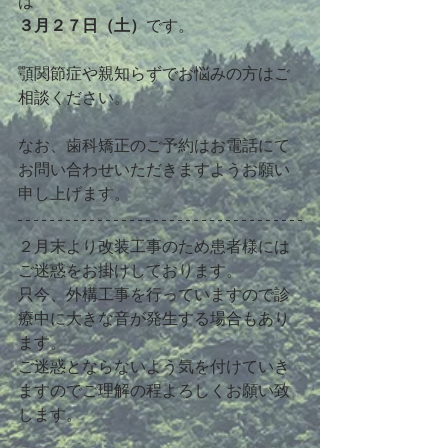
は
３月２７日（土）
です。
顎関節症や親知らずでお悩みの方はご
相談ください。
なお、歯科矯正のご予約はお電話にて
お問い合わせいただきますようお願い
申し上げます。
２月末より改装工事のため患者様には
ご迷惑をお掛けしております。
只今、外構工事を行っていますので診
療中に大きな音が発生する場合もあり
ます。
ご迷惑とならないよう気を付けていき
ますのでご理解の程よろしくお願い致
します。