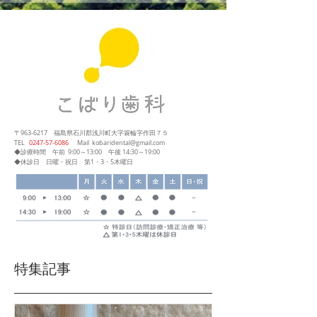
〒963-6217
福島県石川郡浅川町大字簑輪字作田７５
​TEL
0247‐57‐6086
Mail
kobaridental@gmail.com
◆診療時間
午前 9:00～13:00
午後 14:30～19:00
◆休診日 日曜・祝日 第1・3・5木曜日
特集記事