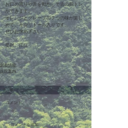
お口の周りや舌を動かして舌の筋トレ
ができます。
オレンジとグレープの２つの味が楽し
めて、キシリトール入りです。
ぜひお求め下さい。
受付　江口
新着情報
医院案内
コメント
コメントを追加…