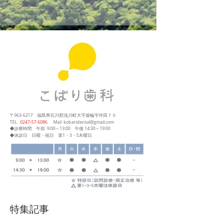
〒963-6217
福島県石川郡浅川町大字簑輪字作田７５
​TEL
0247‐57‐6086
Mail
kobaridental@gmail.com
◆診療時間
午前 9:00～13:00
午後 14:30～19:00
◆休診日 日曜・祝日 第1・3・5木曜日
特集記事