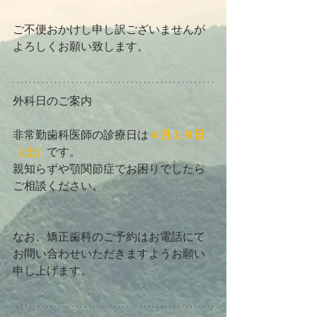
ご不便おかけし申し訳ございませんが
よろしくお願い致します。
外科日のご案内
非常勤歯科医師の診療日は
４月１９日
（土）
です。
親知らずや顎関節症でお困りでしたら
ご相談ください。
なお、矯正歯科のご予約はお電話にて
お問い合わせいただきますようお願い
申し上げます。