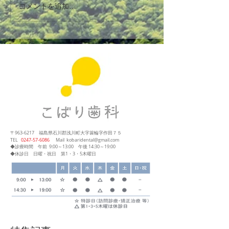
コメントを追加…
〒963-6217
福島県石川郡浅川町大字簑輪字作田７５
​TEL
0247‐57‐6086
Mail
kobaridental@gmail.com
◆診療時間
午前 9:00～13:00
午後 14:30～19:00
◆休診日 日曜・祝日 第1・3・5木曜日