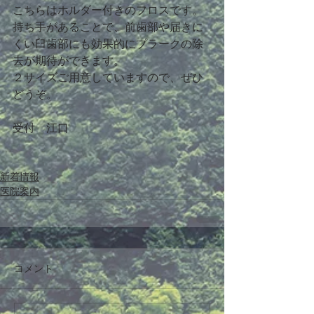
こちらはホルダー付きのフロスです。
持ち手があることで、前歯部や届きに
くい臼歯部にも効果的にプラークの除
去が期待ができます。
２サイズご用意していますので、ぜひ
どうぞ。
受付　江口
新着情報
医院案内
コメント