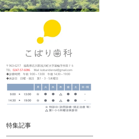
〒963-6217
福島県石川郡浅川町大字簑輪字作田７５
​TEL
0247‐57‐6086
Mail
kobaridental@gmail.com
◆診療時間
午前 9:00～13:00
午後 14:30～19:00
◆休診日 日曜・祝日 第1・3・5木曜日
特集記事