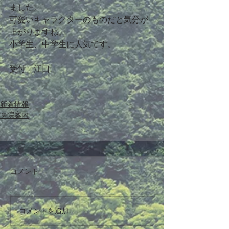
ました。
可愛いキャラクターのものだと気分が
上がりますね。
小学生、中学生に人気です。
受付　江口
新着情報
医院案内
コメント
コメントを追加…