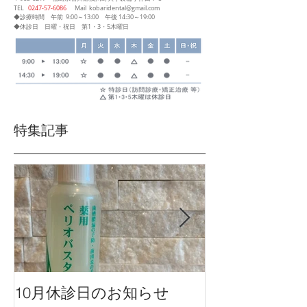
​TEL
0247‐57‐6086
Mail
kobaridental@gmail.com
◆診療時間
午前 9:00～13:00
午後 14:30～19:00
◆休診日 日曜・祝日 第1・3・5木曜日
特集記事
10月休診日のお知らせ
９月休診日の