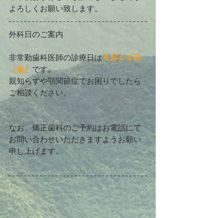
よろしくお願い致します。
外科日のご案内
非常勤歯科医師の診療日は
６月１２日
（金）
です。
親知らずや顎関節症でお困りでしたら
ご相談ください。
なお、矯正歯科のご予約はお電話にて
お問い合わせいただきますようお願い
申し上げます。