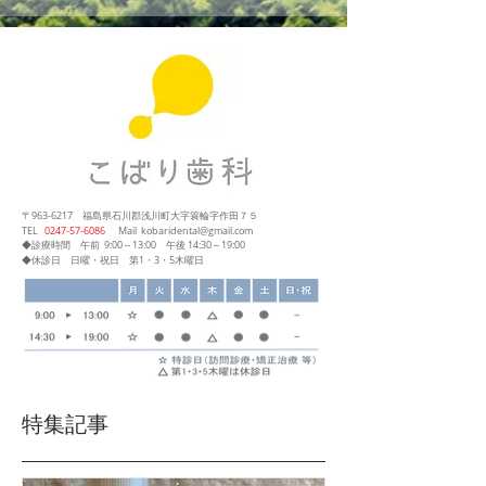
〒963-6217
福島県石川郡浅川町大字簑輪字作田７５
​TEL
0247‐57‐6086
Mail
kobaridental@gmail.com
◆診療時間
午前 9:00～13:00
午後 14:30～19:00
◆休診日 日曜・祝日 第1・3・5木曜日
特集記事