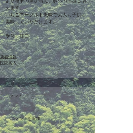
より唾液の量が増え、脳への血流も増
えます。
いちごヨーグルト風味で大人も子供も
美味しくいただけます。
受付　江口
新着情報
医院案内
コメント
コメントを追加…