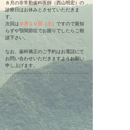
８月の非常勤歯科医師（西山明宏）の
診療日はお休みとさせていただきま
す。
次回は
９月１０日（土）
ですので親知
らずや顎関節症でお困りでしたらご相
談下さい。
なお、歯科矯正のご予約はお電話にて
お問い合わせいただきますようお願い
申し上げます。