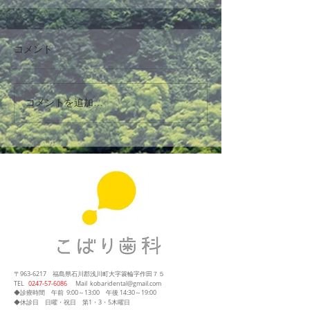
コメント
コメントを追加…
〒963-6217
福島県石川郡浅川町大字簑輪字作田７５
​TEL
0247‐57‐6086
Mail
kobaridental@gmail.com
◆診療時間
午前 9:00～13:00
午後 14:30～19:00
◆休診日 日曜・祝日 第1・3・5木曜日