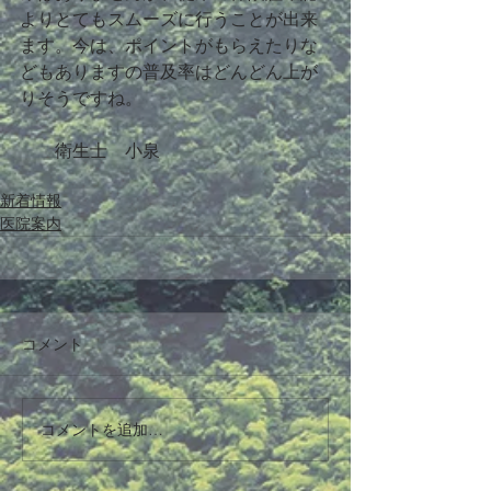
よりとてもスムーズに行うことが出来
ます。今は、ポイントがもらえたりな
どもありますの普及率はどんどん上が
りそうですね。
　　衛生士　小泉
新着情報
医院案内
コメント
コメントを追加…