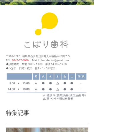
〒963-6217
福島県石川郡浅川町大字簑輪字作田７５
​TEL
0247‐57‐6086
Mail
kobaridental@gmail.com
◆診療時間
午前 9:00～13:00
午後 14:30～19:00
◆休診日 日曜・祝日 第1・3・5木曜日
特集記事