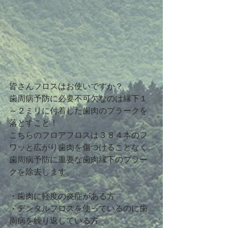
皆さんフロスはお使いですか？
歯周病予防に必要不可欠なのは縁下１
～２ミリに付着した歯肉のプラークを
落とすこと！
こちらのフロアフロスは３８４本のフ
ワッと広がり歯肉を傷つけることなく
歯周病予防に重要な歯肉縁下のプラー
クを除去します。
・歯肉に軽度の炎症がある方
・デンタルフロスを使っているのに歯
周病を繰り返している方