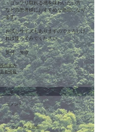
・ゴッソリ取れる感を味わいたい方　
などの患者様におすすめな商品になり
ます。
お試しサイズもありますのでよろしけ
れば使ってみてください。
受付　矢吹
医院案内
新着情報
コメント
コメントを追加…