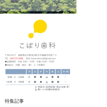
〒963-6217
福島県石川郡浅川町大字簑輪字作田７５
​TEL
0247‐57‐6086
Mail
kobaridental@gmail.com
◆診療時間
午前 9:00～13:00
午後 14:30～19:00
◆休診日 日曜・祝日 第1・3・5木曜日
特集記事