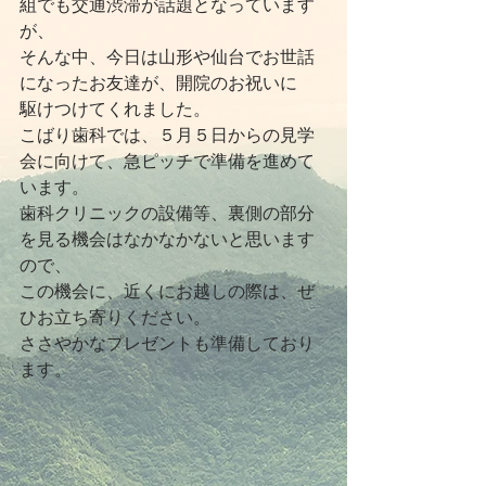
組でも交通渋滞が話題となっています
が、
そんな中、今日は山形や仙台でお世話
になったお友達が、開院のお祝いに
駆けつけてくれました。
こばり歯科では、５月５日からの見学
会に向けて、急ピッチで準備を進めて
います。
歯科クリニックの設備等、裏側の部分
を見る機会はなかなかないと思います
ので、
この機会に、近くにお越しの際は、ぜ
ひお立ち寄りください。
ささやかなプレゼントも準備しており
ます。