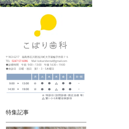
〒963-6217
福島県石川郡浅川町大字簑輪字作田７５
​TEL
0247‐57‐6086
Mail
kobaridental@gmail.com
◆診療時間
午前 9:00～13:00
午後 14:30～19:00
◆休診日 日曜・祝日 第1・3・5木曜日
特集記事