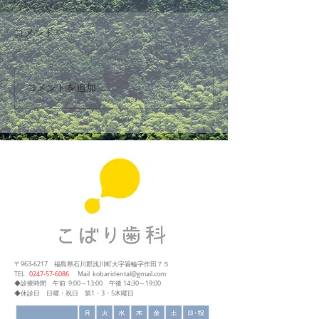
コメント
コメントを追加…
〒963-6217
福島県石川郡浅川町大字簑輪字作田７５
​TEL
0247‐57‐6086
Mail
kobaridental@gmail.com
◆診療時間
午前 9:00～13:00
午後 14:30～19:00
◆休診日 日曜・祝日 第1・3・5木曜日