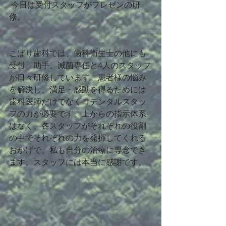
 今日は受付スタッフがプレゼンの研
修。
こばり歯科では、歯科衛生士の他にも
受付、助手、滅菌専任と4人のスタッフ
が日々研修しています。患者様の悩み
を解決し、満足・感動を得るためには
歯科医師だけでなくコデンタルスタッ
フの力が必要です。上からの指示体系
はなく、各スタッフがそれぞれの役割
の中でそれぞれの力を発揮してくれる
おかげで、私も自分の治療に専念でき
ます。スタッフには本当に感謝です。