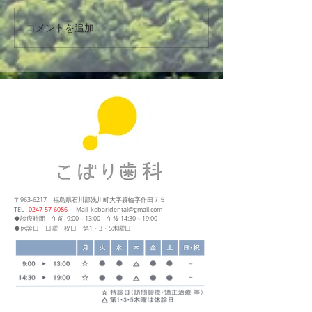
コメントを追加…
〒963-6217
福島県石川郡浅川町大字簑輪字作田７５
​TEL
0247‐57‐6086
Mail
kobaridental@gmail.com
◆診療時間
午前 9:00～13:00
午後 14:30～19:00
◆休診日 日曜・祝日 第1・3・5木曜日