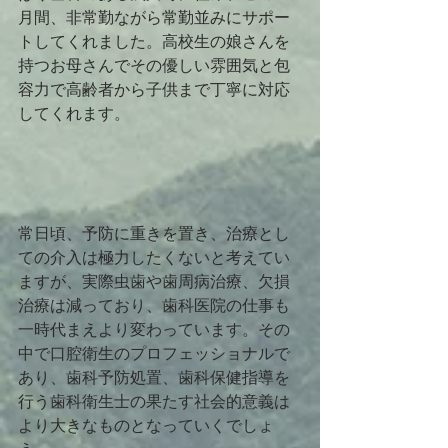
月間、非常勤ながら常勤並みにサポー
トしてくれました。高校生の娘さんを
持つお母さんでその優しい雰囲気と包
容力で高齢者から子供まで丁寧に対応
してくれます。
常日頃、予防に重きを置き、治療とし
ての介入は極力したくないと考えてい
ますが、実際虫歯や歯周病治療、欠損
治療は減っており、歯科医院の仕事も
一時代まえより変わっています。その
中で口腔衛生のプロフェッショナルで
あり、歯科予防処置、歯科保健指導を
行う歯科衛生士の果たす社会的意義は
より大きなものとなっていくでしょ