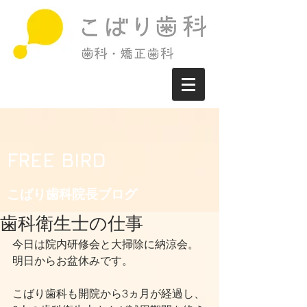
FREE BIRD
こばり歯科院長ブログ​
歯科衛生士の仕事
今日は院内研修会と大掃除に納涼会。
明日からお盆休みです。
こばり歯科も開院から3ヵ月が経過し、