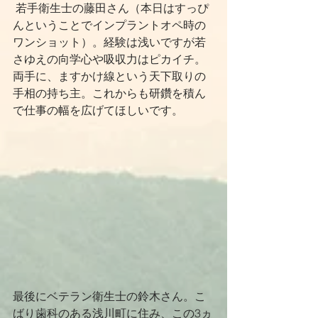
 若手衛生士の藤田さん（本日はすっぴ
んということでインプラントオペ時の
ワンショット）。経験は浅いですが若
さゆえの向学心や吸収力はピカイチ。
両手に、ますかけ線という天下取りの
手相の持ち主。これからも研鑽を積ん
で仕事の幅を広げてほしいです。
最後にベテラン衛生士の鈴木さん。こ
ばり歯科のある浅川町に住み、この3ヵ