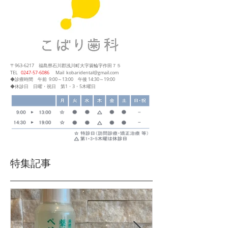
〒963-6217
福島県石川郡浅川町大字簑輪字作田７５
​TEL
0247‐57‐6086
Mail
kobaridental@gmail.com
◆診療時間
午前 9:00～13:00
午後 14:30～19:00
◆休診日 日曜・祝日 第1・3・5木曜日
特集記事