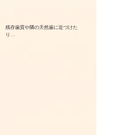
残存歯質や隣の天然歯に近づけた
り…　