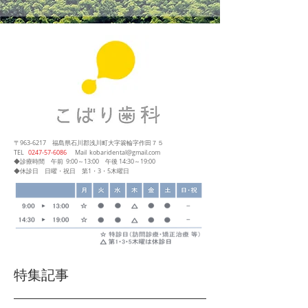
〒963-6217
福島県石川郡浅川町大字簑輪字作田７５
​TEL
0247‐57‐6086
Mail
kobaridental@gmail.com
◆診療時間
午前 9:00～13:00
午後 14:30～19:00
◆休診日 日曜・祝日 第1・3・5木曜日
特集記事