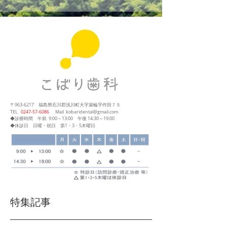
〒963-6217
福島県石川郡浅川町大字簑輪字作田７５
​TEL
0247‐57‐6086
Mail
kobaridental@gmail.com
◆診療時間
午前 9:00～13:00
午後 14:30～19:00
◆休診日 日曜・祝日 第1・3・5木曜日
特集記事