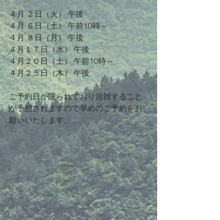
４月 ２日（火） 午後
４月 ６日（土） 午前10時～
４月 ８日（月） 午後
４月１７日（水） 午後
４月２０日（土） 午前10時～
４月２５日（木） 午後 
ご予約日が限られており混雑すること
が予想されますので早めのご予約をお
願いいたします。 