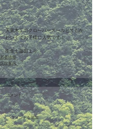
​​​​天童木工のクローバースールとてもか
わいくてお子様に人気です！ 
衛生士藤田より
新着情報
医院案内
コメント
コメントを追加…