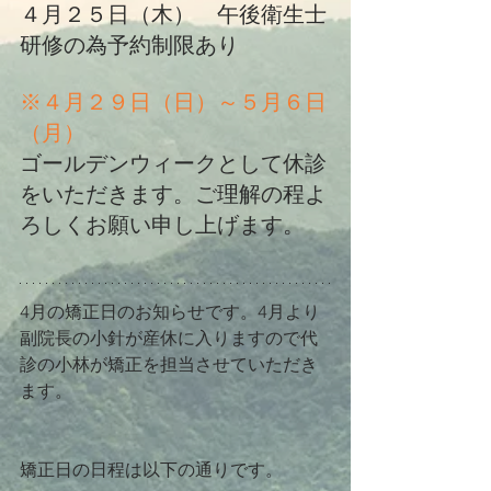
４月２５日（木）　午後衛生士
研修の為予約制限あり
※４月２９日（日）～５月６日
（月）
ゴールデンウィークとして休診
をいただきます。ご理解の程よ
ろしくお願い申し上げます。
4月の矯正日のお知らせです。4月より
副院長の小針が産休に入りますので代
診の小林が矯正を担当させていただき
ます。
矯正日の日程は以下の通りです。 