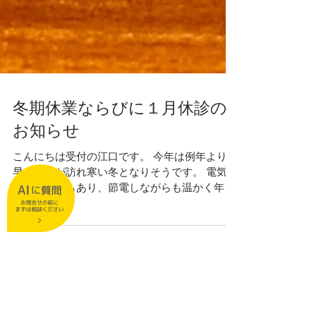
冬期休業ならびに１月休診の
お知らせ
こんにちは受付の江口です。 今年は例年よりも
早く寒気が訪れ寒い冬となりそうです。 電気供
給のひっ迫もあり、節電しながらも温かく年末
年始を迎えたいですね。 さて、冬期休業と来月
１月の休診日をご案内します。 １２月２９日
（木）～１月５日（木）冬期休業...