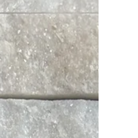
季休暇 ８月２０日（木）休診日 ８月２２日
（土）午後院長不在 ８月２６日（水）衛生士院
内研修のため午後診療制限 ８月２７日（木）休
診日 ※日曜・祝日は休診 夏季休暇中は連休と
なり何かとご不便おかけし申し訳ございません
がよろしくお願い致します。 外科日のご案内
非常勤歯科医師の診療日は８月８日です。 親知
らずや顎関節症でお困りでしたらご相談くださ
い。 矯正歯科のご予約はお電話にてお問い合わ
せいただきますようお願い申し上げます。 招か
れざる客？ ７月初旬に医院に迷い込んだクワガ
タです。 街中では見かける頻度も少なくなって
いますね。 外の木陰に場所を移しました。 受
付 江口