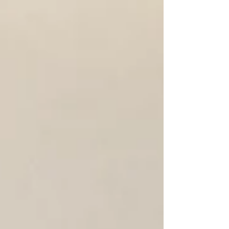
診 ７月 ２日（木）休診日 ７月 ４日（土）
会議出席のため午後院長不在 ７月 ９日（木）
休診日 ７月１６日（木）休診日 ７月２３日
（木）院長不在、午後休診 ７月３０日（木）休
診日 ※日曜・祝日は休診 ご不便おかけし申し
訳ございませんがよろしくお願い致します。 外
科日のご案内 非常勤歯科医師の診療日は７月２
７日（月）です。 親知らずや顎関節症でお困り
でしたらご相談ください。 また、矯正歯科のご
予約はお電話にてお問い合わせいただきますよ
うお願い申し上げます。 子供さん向けのデンタ
ルフロスが新しく入荷しました。 こちらは珍し
いぶどうフレーバーです。 フロスが苦手でも味
付きですと楽しく歯周ケアができますね。 受
付 江口