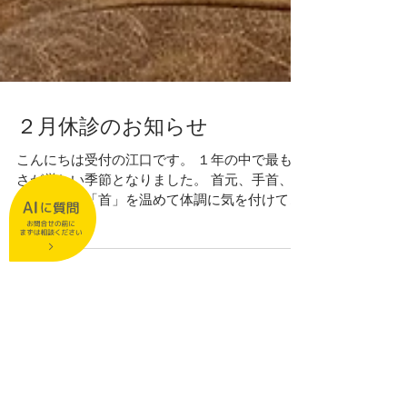
２月休診のお知らせ
こんにちは受付の江口です。 １年の中で最も寒
さが厳しい季節となりました。 首元、手首、足
首の３つの「首」を温めて体調に気を付けてお
過ごし下さい。 さて、２月の休診日をご案内し
ます。 ２月 ２日（木）休診日 ２月 ８日
（水）衛生士院内研修の為、午後診療制限...
特集記事