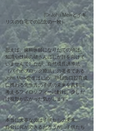
　　　　　　　　 (Dr.John Mewとイギ
リスの自宅での記念の一枚）
思えば、歯科医師になりたての頃は、
知識や技術の研さんにしか目を向けて
いませんでしたが、自然成長誘導法
（バイオブロック療法）の著者である
John Mew先生はじめ、顎顔面口腔育成
に携わる先生方の子供の未来を真剣に
考えるフィロソフィーに触れ、少しだ
け視野が広がった気がします。
本当に大事なのは子供たちの未来…
自分に何ができるだろうか…子供たち