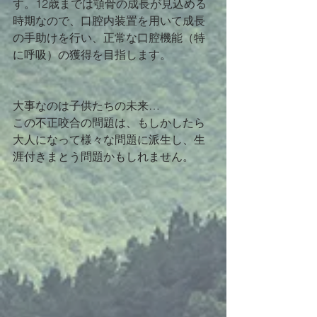
す。12歳までは顎骨の成長が見込める
時期なので、口腔内装置を用いて成長
の手助けを行い、正常な口腔機能（特
に呼吸）の獲得を目指します。
大事なのは子供たちの未来…
この不正咬合の問題は、もしかしたら
大人になって様々な問題に派生し、生
涯付きまとう問題かもしれません。