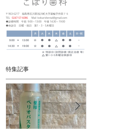
〒963-6217
福島県石川郡浅川町大字簑輪字作田７５
​TEL
0247‐57‐6086
Mail
kobaridental@gmail.com
◆診療時間
午前 9:00～13:00
午後 14:30～19:00
◆休診日 日曜・祝日 第1・3・5木曜日
特集記事