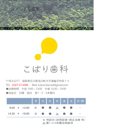
コメントを追加…
〒963-6217
福島県石川郡浅川町大字簑輪字作田７５
​TEL
0247‐57‐6086
Mail
kobaridental@gmail.com
◆診療時間
午前 9:00～13:00
午後 14:30～19:00
◆休診日 日曜・祝日 第1・3・5木曜日