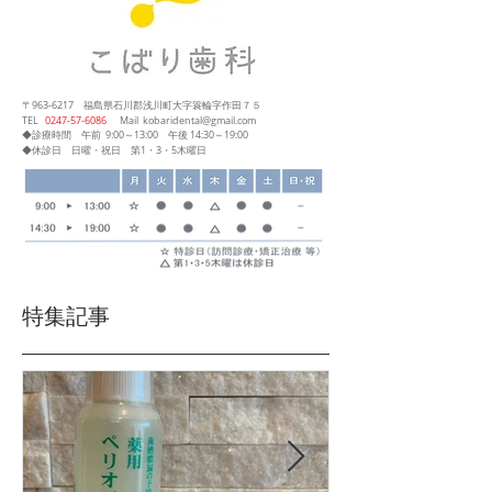
〒963-6217
福島県石川郡浅川町大字簑輪字作田７５
​TEL
0247‐57‐6086
Mail
kobaridental@gmail.com
◆診療時間
午前 9:00～13:00
午後 14:30～19:00
◆休診日 日曜・祝日 第1・3・5木曜日
特集記事