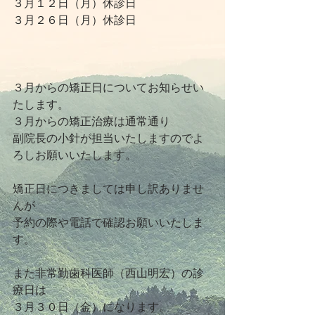
３月１２日（月）休診日
３月２６日（月）休診日
３月からの矯正日についてお知らせい
たします。
３月からの矯正治療は通常通り
副院長の小針が担当いたしますのでよ
ろしお願いいたします。
矯正日につきましては申し訳ありませ
んが
予約の際や電話で確認お願いいたしま
す。
また非常勤歯科医師（西山明宏）の診
療日は
３月３０日（金）になります。